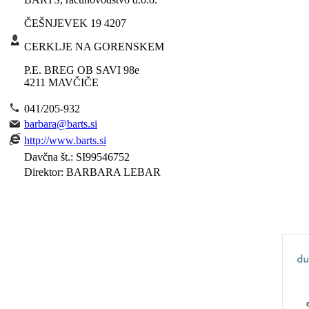
ČEŠNJEVEK 19 4207
CERKLJE NA GORENSKEM
P.E. BREG OB SAVI 98e
4211 MAVČIČE
041/205-932
barbara@barts.si
http://www.barts.si
Davčna št.: SI99546752
Direktor: BARBARA LEBAR