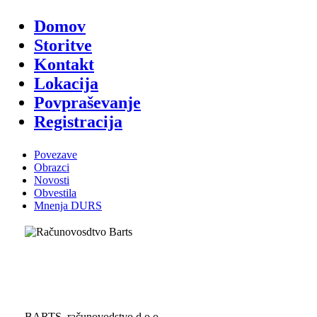
Domov
Storitve
Kontakt
Lokacija
Povpraševanje
Registracija
Povezave
Obrazci
Novosti
Obvestila
Mnenja DURS
BARTS, računovodstvo d.o.o.