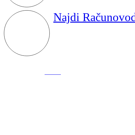
Najdi Računovod
©2017 Barts d
Izdelava internetnih strani
GIGA.NET