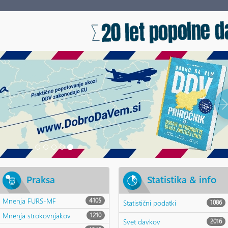
Praksa
Statistika & info
Mnenja FURS-MF
4105
Statistični podatki
1086
Mnenja strokovnjakov
1210
Svet davkov
2016