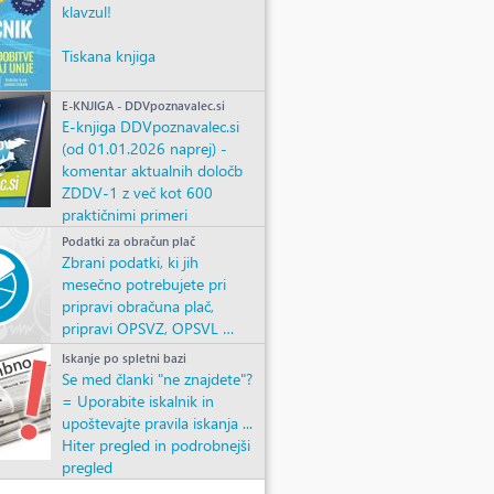
klavzul!
Tiskana knjiga
E-KNJIGA - DDVpoznavalec.si
E-knjiga DDVpoznavalec.si
(od 01.01.2026 naprej) -
komentar aktualnih določb
ZDDV-1 z več kot 600
praktičnimi primeri
Podatki za obračun plač
Zbrani podatki, ki jih
mesečno potrebujete pri
pripravi obračuna plač,
pripravi OPSVZ, OPSVL …
Iskanje po spletni bazi
Se med članki "ne znajdete"?
= Uporabite iskalnik in
upoštevajte pravila iskanja ...
Hiter pregled in podrobnejši
pregled