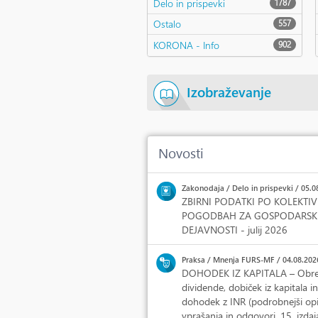
Delo in prispevki
1787
Ostalo
557
KORONA - Info
902
Izobraževanje
Novosti
Zakonodaja / Delo in prispevki / 05.0
ZBIRNI PODATKI PO KOLEKTI
POGODBAH ZA GOSPODARSK
DEJAVNOSTI - julij 2026
Praksa / Mnenja FURS-MF / 04.08.202
DOHODEK IZ KAPITALA – Obres
dividende, dobiček iz kapitala in
dohodek z INR (podrobnejši opi
vprašanja in odgovori, 15. izdaj