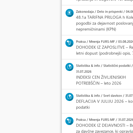
Zakonodaja / Delo in prispevki / 04.0
48.1a TARIFNA PRILOGA h Kole
pogodbi za dejavnost poslovanj
nepremičninami (KPN)
Praksa / Mnenja FURS-MF / 03.08.202
DOHODEK IZ ZAPOSLITVE – Re
letni dopust (podrobnejši opis, 7
Statistika & info / Statistični podatki /
31.07.2026
INDEKSI CEN ŽIVLJENJSKIH
POTREBŠČIN – leto 2026
Statistika & info / Svet davkov / 31.0
DEFLACIJA V JULIJU 2026 – ko
podatki
Praksa / Mnenja FURS-MF / 31.07.202
DOHODEK IZ DEJAVNOSTI – Br
za davčne zavezance, ki opravlj