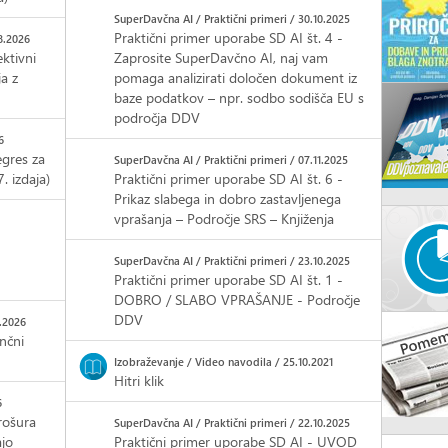
SuperDavčna AI / Praktični primeri / 30.10.2025
Praktični primer uporabe SD AI št. 4 -
8.2026
ktivni
Zaprosite SuperDavčno AI, naj vam
a z
pomaga analizirati določen dokument iz
baze podatkov – npr. sodbo sodišča EU s
področja DDV
6
gres za
SuperDavčna AI / Praktični primeri / 07.11.2025
. izdaja)
Praktični primer uporabe SD AI št. 6 -
Prikaz slabega in dobro zastavljenega
vprašanja – Področje SRS – Knjiženja
SuperDavčna AI / Praktični primeri / 23.10.2025
Praktični primer uporabe SD AI št. 1 -
DOBRO / SLABO VPRAŠANJE - Področje
DDV
7.2026
nčni
Izobraževanje / Video navodila / 25.10.2021
Hitri klik
6
ošura
SuperDavčna AI / Praktični primeri / 22.10.2025
ajo
Praktični primer uporabe SD AI - UVOD