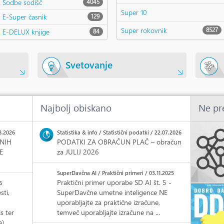
Sodbe sodišč
4045
Super 10
E-Super časnik
129
Super rokovnik
8527
E-DELUX knjige
84
Svetovanje
Najbolj obiskano
Ne pre
8.2026
Statistika & info / Statistični podatki / 22.07.2026
VNIH
PODATKI ZA OBRAČUN PLAČ – obračun
E
za JULIJ 2026
SuperDavčna AI / Praktični primeri / 03.11.2025
Praktični primer uporabe SD AI št. 5 -
6
ti,
SuperDavčne umetne inteligence NE
uporabljajte za praktične izračune,
s ter
temveč uporabljajte izračune na ...
a)