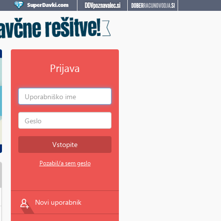
Prijava
Vstopite
Pozabil/a sem geslo
Novi uporabnik