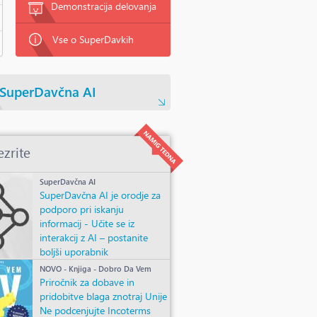
Demonstracija delovanja
Vse o SuperDavkih
SuperDavčna AI
zrite
SuperDavčna AI
SuperDavčna AI je orodje za
podporo pri iskanju
informacij - Učite se iz
interakcij z AI – postanite
boljši uporabnik
NOVO - Knjiga - Dobro Da Vem
Priročnik za dobave in
pridobitve blaga znotraj Unije
Ne podcenjujte Incoterms