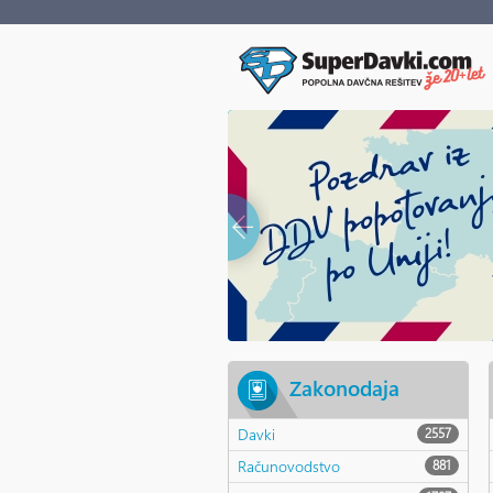
Zakonodaja
Davki
2557
Računovodstvo
881